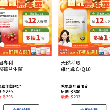
國專利
天然萃取
越莓益生菌
維他命C+Q10
氣嘉年華限定
爸氣嘉年華限定
 ＄850
原價 ＄500
 ＄393
最低 ＄233
立即搶購
立即搶購