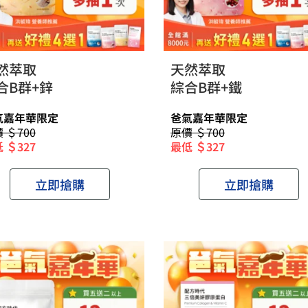
然萃取
天然萃取
合B群+鋅
綜合B群+鐵
氣嘉年華限定
爸氣嘉年華限定
 ＄700
原價 ＄700
 ＄327
最低 ＄327
立即搶購
立即搶購