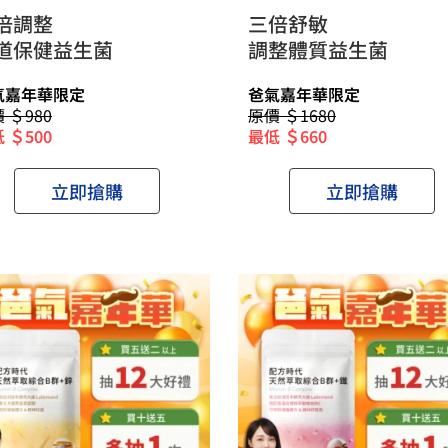
倍調整
三倍舒敏
道保健益生菌
調整體質益生菌
氣嘉年華限定
爸氣嘉年華限定
 ＄980
原價 ＄1680
 ＄500
最低 ＄660
立即搶購
立即搶購