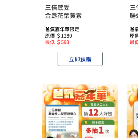
三倍感受
三
金盞花葉黃素
腸
爸氣嘉年華限定
爸
原價 ＄1280
原價
最低 ＄593
最低
立即預購