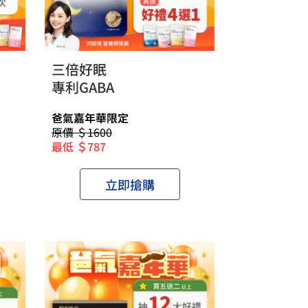
三倍好眠
專利GABA
爸氣嘉年華限定
原價 ＄1600
最低 ＄787
立即搶購