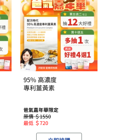
95% 高濃度
專利薑黃素
爸氣嘉年華限定
原價 ＄1550
最低 ＄720
立即搶購