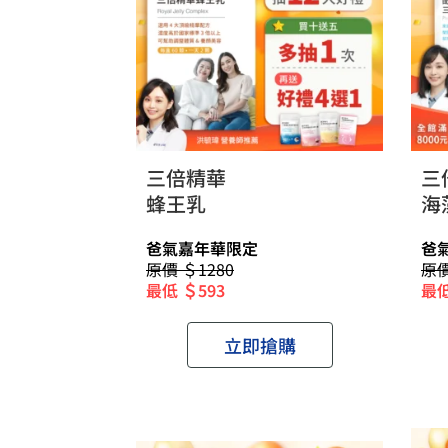
三倍精華
三
蜂王乳
海
爸氣嘉年華限定
爸
原價 ＄1280
原價
最低 ＄593
最低
立即搶購