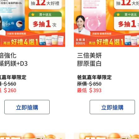
倍強化
三倍美妍
藻鈣鎂+D3
膠原蛋白
氣嘉年華限定
爸氣嘉年華限定
 ＄560
原價 ＄850
 ＄260
最低 ＄393
立即搶購
立即搶購