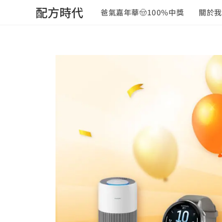
配方時代
爸氣嘉年華🤠100%中獎
關於