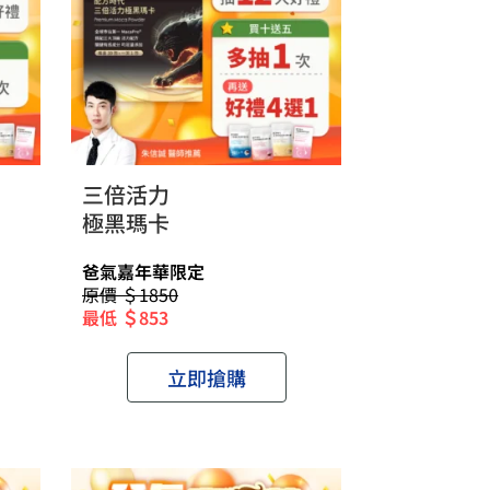
三倍活力
極黑瑪卡
爸氣嘉年華限定
原價 ＄1850
最低 ＄853
立即搶購