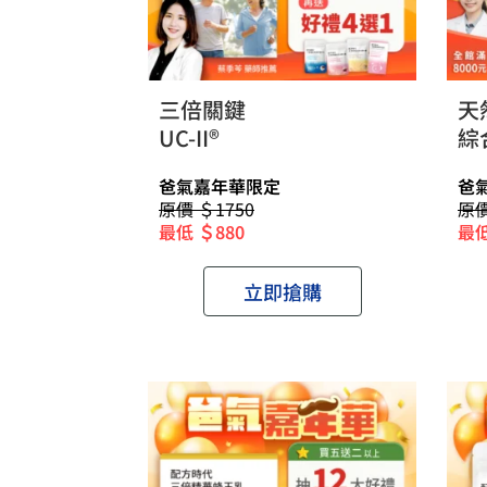
三倍關鍵
天
UC-II®
綜
爸氣嘉年華限定
爸
原價 ＄1750
原價
最低 ＄880
最低
立即搶購