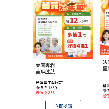
法
美國專利
蔓
苦瓜胜肽
爸氣嘉年華限定
爸
原價 ＄1850
原價
最低 ＄853
最低
立即搶購