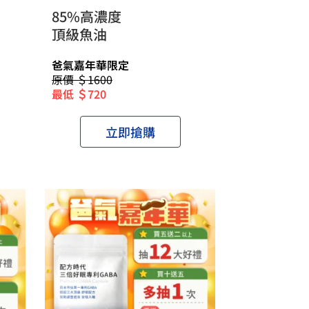
85%高濃度
頂級魚油
爸氣嘉年華限定
原價 ＄1600
最低 ＄720
立即搶購