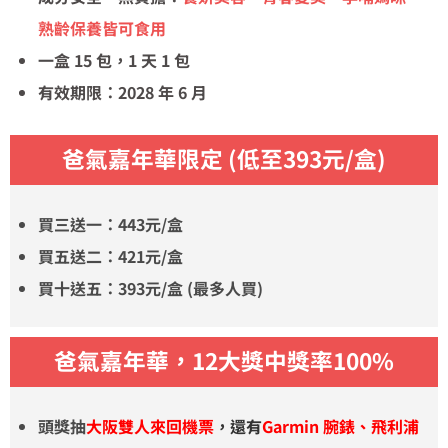
熟齡保養皆可食用
一盒 15 包，1 天 1 包
有效期限：2028 年 6 月
爸氣嘉年華限定
(低至393元/盒)
買三送一：443元/盒
買五送二：421元/盒
買十送五：393元/盒
(最多人買)
爸氣嘉年華，12大獎中獎率100%
頭獎抽
大阪雙人來回機票
，還有
Garmin 腕錶、飛利浦