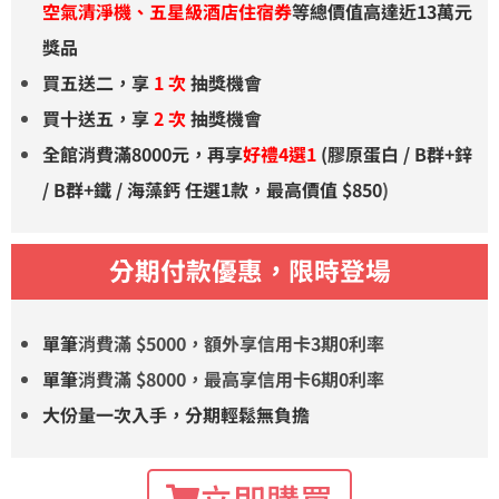
空氣清淨機、五星級酒店住宿券
等總價值高達近13萬元
獎品
買五送二，享
1 次
抽獎機會
買十送五，享
2 次
抽獎機會
全館消費滿8000元，再享
好禮4選1
(膠原蛋白 / B群+鋅
/ B群+鐵 / 海藻鈣 任選1款，最高
價值
$850
)
分期付款優惠，限時登場
單筆
消費滿 $5000，額外享信用卡3期0利率
單筆
消費滿 $8000，最高享信用卡6期0利率
大份量一次入手，分期輕鬆無負擔