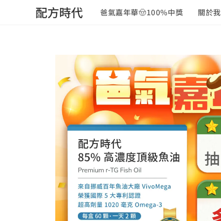
配方時代
爸氣嘉年華🤠100%中獎
關於