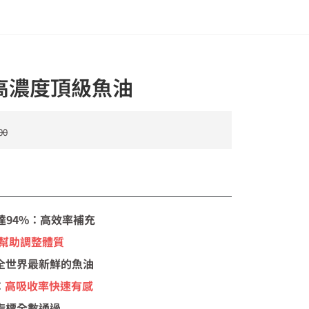
 高濃度頂級魚油
00
達94%：
高效率
補充
幫助調整體質
全世界最新鮮的魚油
：
高吸收率快速有感
指標全數通過