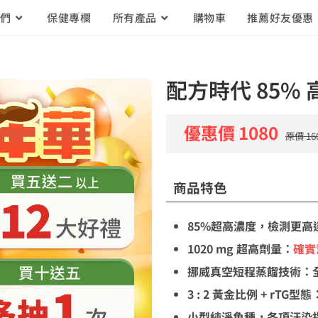
我們
保健專欄
所有產品
購物車
推薦好友優惠
配方時代 85%
優惠價 1080
原價 16
商品特色
85%超高濃度，檢測更高
1020 mg 超高劑量：
確實
挪威真空短程蒸餾技術：
3 : 2 黃金比例 + rTG型態
小型純淨魚種，各項汙染