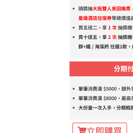
頭獎抽
大阪雙人來回機票
星級酒店住宿券
等總價值
買五送二，享
1 次
抽獎機
買十送五，享
2 次
抽獎機
群+鐵 / 海藻鈣 任選1款
分期
單筆
消費滿 $5000，額
單筆
消費滿 $8000，最
大份量一次入手，分期輕
立即購買