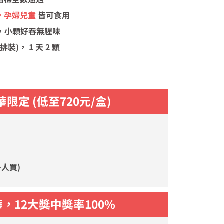
，孕婦兒童
皆可食用
，小顆好吞無腥味
排裝)， 1 天 2 顆
華
限定 (低至720元/盒)
多人買)
，12大獎中獎率100%