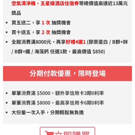
空氣清淨機、五星級酒店住宿券
等總價值高達近13萬元
獎品
買五送二，享
1 次
抽獎機會
買十送五，享
2 次
抽獎機會
全館消費滿8000元，再享
好禮4選1
(膠原蛋白 / B群+鋅
/ B群+鐵 / 海藻鈣 任選1款，最高
價值
$850
)
分期付款優惠，限時登場
單筆
消費滿 $5000，額外享信用卡3期0利率
單筆
消費滿 $8000，最高享信用卡6期0利率
大份量一次入手，分期輕鬆無負擔