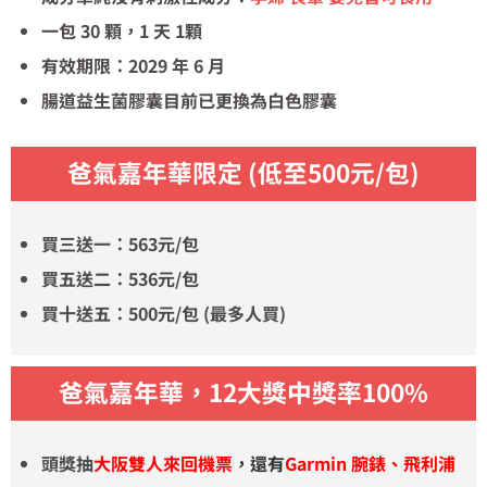
一包 30 顆，1 天 1顆
有效期限：2029 年 6 月
腸道益生菌膠囊目前已更換為白色膠囊
爸氣嘉年華限定
(低至500元/包)
買三送一：563元/包
買五送二：536元/包
買十送五：500元/包
(最多人買)
爸氣嘉年華，12大獎中獎率100%
頭獎抽
大阪雙人來回機票
，還有
Garmin 腕錶、飛利浦