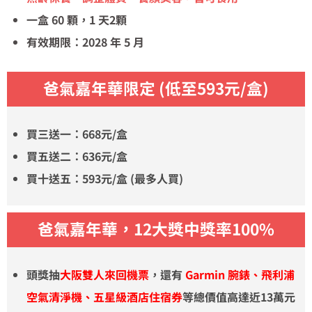
一盒 60 顆，1 天2顆
有效期限：2028 年 5 月
爸氣嘉年華
限定 (低至593元/盒)
買三送一：668元/盒
買五送二：636元/盒
買十送五：593元/盒
(最多人買)
爸氣嘉年華，12大獎中獎率100%
頭獎抽
大阪雙人來回機票
，還有
Garmin 腕錶、飛利浦
空氣清淨機、五星級酒店住宿券
等總價值高達近13萬元