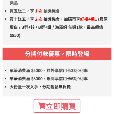
獎品
買五送二，享
1 次
抽獎機會
買十送五，享
2 次
抽獎機會，加碼再享
好禮4選1
(膠原
蛋白 / B群+鋅 / B群+鐵 / 海藻鈣 任選1款，最高
價值
$850
)
分期付款優惠，限時登場
單筆
消費滿 $5000，額外享信用卡3期0利率
單筆
消費滿 $8000，最高享信用卡6期0利率
大份量一次入手，分期輕鬆無負擔
立即購買