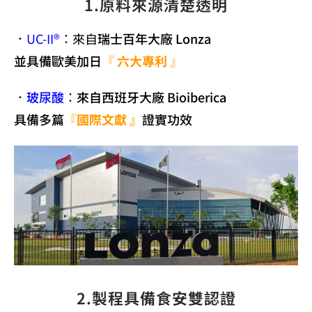
1.原料來源清楚透明
．
UC-II®
：來自
瑞士百年大廠 Lonza
並具備歐美加日
『
六大專利
』
．
玻尿酸
：來自西班牙
大廠 Bioiberica
具備多篇
『
國際文獻
』
證實功效
2.製程具備食安雙認證