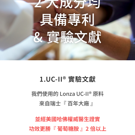
2 大成分均
具備專利
& 實驗文獻
1.UC-II® 實驗文獻
我們使用的 Lonza UC-II® 原料
來自瑞士『 百年大廠 』
並經美國哈佛權威醫生證實
功效更勝『 葡萄糖胺 』2 倍以上