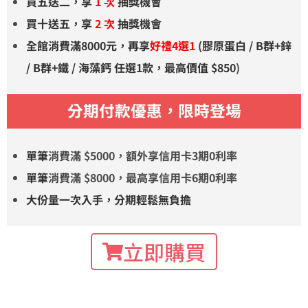
買五送二，享
1 次
抽獎機會
買十送五，享
2 次
抽獎機會
全館消費滿8000元，再享
好禮4選1
(膠原蛋白 / B群+鋅
/ B群+鐵 / 海藻鈣 任選1款，最高
價值
$850
)
分期付款優惠，限時登場
單筆
消費滿 $5000，額外享信用卡3期0利率
單筆
消費滿 $8000，最高享信用卡6期0利率
大份量一次入手，分期輕鬆無負擔
立即購買