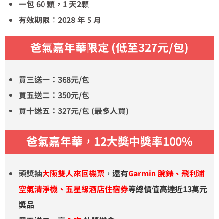
一包 60 顆，1 天2顆
有效期限：2028 年 5 月
爸氣嘉年華限定
(低至327元/包)
買三送一：368元/包
買五送二：350元/包
買十送五：327元/包
(最多人買)
爸氣嘉年華，12大獎中獎率100%
頭獎抽
大阪雙人來回機票
，還有
Garmin 腕錶、飛利浦
空氣清淨機、五星級酒店住宿券
等總價值高達近13萬元
獎品