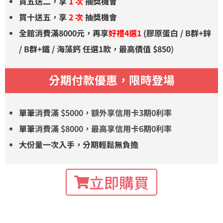
買五送二，享
1 次
抽獎機會
買十送五，享
2 次
抽獎機會
全館消費滿8000元，再享
好禮4選1
(膠原蛋白 / B群+鋅
/ B群+鐵 / 海藻鈣 任選1款，最高
價值
$850
)
分期付款優惠，限時登場
單筆
消費滿 $5000，額外享信用卡3期0利率
單筆
消費滿 $8000，最高享信用卡6期0利率
大份量一次入手，分期輕鬆無負擔
立即購買