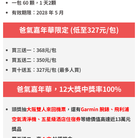
一包 60 顆，1 天2顆
有效期限：2028 年 5 月
爸氣嘉年華
限定
(低至327元/包)
買三送一：368元/包
買五送二：350元/包
買十送五：327元/包
(最多人買)
爸氣嘉年華，12大獎中獎率100%
頭獎抽
大阪雙人來回機票
，還有
Garmin 腕錶、飛利浦
空氣清淨機、五星級酒店住宿券
等總價值高達近13萬元
獎品