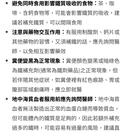
避免同時食用影響鐵質吸收的食物：
茶、咖
啡、含鈣食物等，可能會影響鐵質的吸收，建
議若補充鐵質，可以間隔食用
注意與藥物交互作用：
有服用制酸劑、鈣片或
其他藥物的習慣，又須補鐵的話，應先詢問醫
師，以免相互影響藥效
糞便變黑為正常現象：
糞便顏色變黑或暗綠色
為鐵補充劑(通常為鐵劑藥品)之正常現象，但
若伴隨其他症狀，如糞便裡有紅色痕跡、胃或
腹部區域劇痛時，應立即就醫
地中海貧血者服用前應先詢問醫師：
地中海貧
血者無法製造出正常的血蛋白鏈而導致貧血，
但可能體內的鐵質是足夠的，因此若額外補充
過多的鐵時，可能容易有過量的風險，建議直