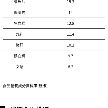
柴魚片
15.3
鵝腿肉
14
豬血糕
12.8
九孔
11.4
豬肝
10.2
鵝血糕
9.7
文蛤
8.2
食品營養成分資料庫(新版)