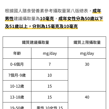
根據國人膳食營養素參考攝取量第八版總表，
成年
男性
建議攝取量為
10毫克
，
成年女性分為50歲以下
及51歲以上，分別為15毫克及10毫克
鐵質建議攝取量
鐵質上限攝取量
年齡
mg/day
mg/day
0-6個月
7
30
7個月-9歲
10
10-12歲
15
13-18歲
15
40
19-50歲
男性 10女性 15