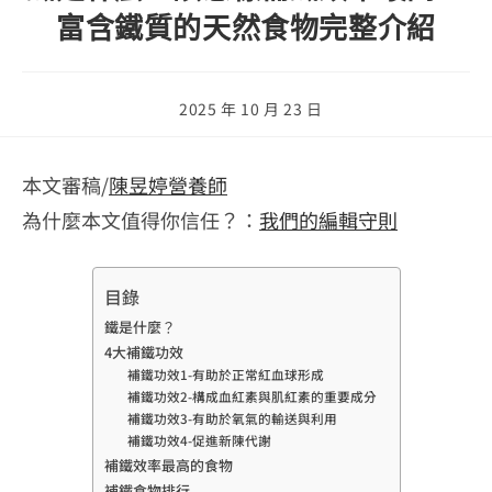
富含鐵質的天然食物完整介紹
Post
2025 年 10 月 23 日
last
modified:
本文審稿/
陳昱婷營養師
為什麼本文值得你信任？：
我們的編輯守則
目錄
鐵是什麼？
4大補鐵功效
補鐵功效1-有助於正常紅血球形成
補鐵功效2-構成血紅素與肌紅素的重要成分
補鐵功效3-有助於氧氣的輸送與利用
補鐵功效4-促進新陳代謝
補鐵效率最高的食物
補鐵食物排行