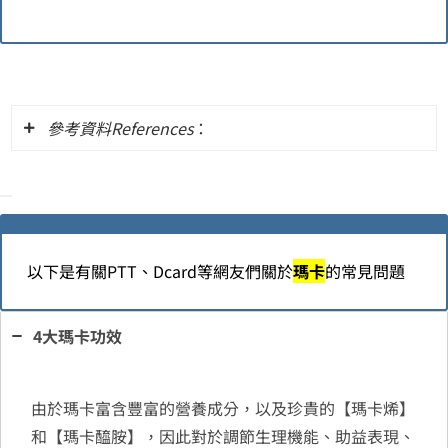
參考資料References
：
Ethnobiology and Ethnopharmacology
of
Lepidium meyenii
(Maca), a Plant
from the Peruvian Highlands.(Evid
以下是有關PTT、Dcard等網友們關於
瑪卡
的常見問題
Based Complement Alternat Med.
2012; 2012: 193496.Published online
4大瑪卡功效
2011 Oct 2. doi: 10.1155/2012/193496)
The Colors of Maca: How the different
由於瑪卡富含豐富的營養成分，以及珍貴的【瑪卡烯】
phenotypes of Maca express with
和【瑪卡醯胺】，因此對於調節生理機能、助益表現、
different colors, DNA, analytical