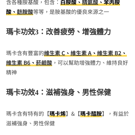
含各種胺基酸，包含：
白胺酸、
精氨酸
、苯丙胺
酸、
麩胺酸
等等，是胺基酸的優良來源之一
瑪卡功效3：改善疲勞、增強體力
瑪卡含有豐富的
維生素 C
、
維生素 A
、
維生素 B2
、
維生素 B6
、
菸鹼酸
，可以幫助增強體力、維持良好
精神
瑪卡功效4：滋補強身、男性保健
瑪卡含有特有的【
瑪卡烯
】&【
瑪卡醯胺
】，有益於
滋補強身、男性保健