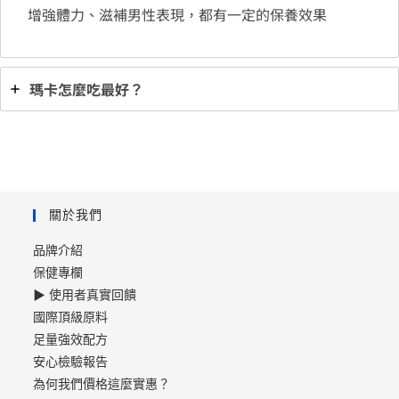
增強體力、滋補男性表現，都有一定的保養效果
profiles and naturally different
physiological effects in the body
Subjective effects of Lepidium meyenii
瑪卡怎麼吃最好？
(Maca) extract on well-being and
sexual performances in patients with
mild erectile dysfunction: a
randomised, double-blind clinical trial.
(Randomized Controlled Trial
Andrologia. 2009 Apr;41(2):95-9. doi:
關於我們
10.1111/j.1439-0272.2008.00892.x)
品牌介紹
Exploring the chemical and
保健專欄
pharmacological variability
▶ 使用者真實回饋
of
Lepidium meyenii
: a comprehensive
國際頂級原料
review of the effects of maca.
足量強效配方
安心檢驗報告
為何我們價格這麼實惠？